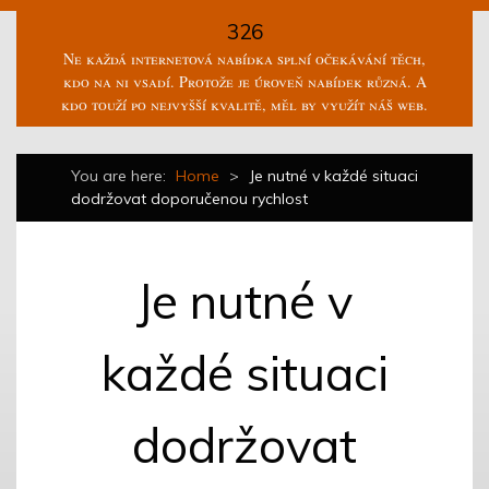
326
Ne každá internetová nabídka splní očekávání těch,
kdo na ni vsadí. Protože je úroveň nabídek různá. A
kdo touží po nejvyšší kvalitě, měl by využít náš web.
You are here:
Home
>
Je nutné v každé situaci
dodržovat doporučenou rychlost
Je nutné v
každé situaci
dodržovat