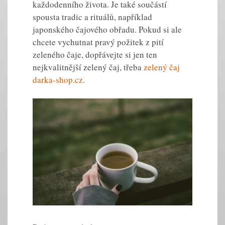
každodenního života. Je také součástí
spousta tradic a rituálů, například
japonského čajového obřadu. Pokud si ale
chcete vychutnat pravý požitek z pití
zeleného čaje, dopřávejte si jen ten
nejkvalitnější zelený čaj, třeba
zelený čaj
darka-shop.cz
.