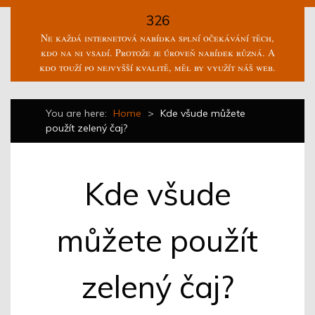
326
Ne každá internetová nabídka splní očekávání těch,
kdo na ni vsadí. Protože je úroveň nabídek různá. A
kdo touží po nejvyšší kvalitě, měl by využít náš web.
You are here:
Home
>
Kde všude můžete
použít zelený čaj?
Kde všude
můžete použít
zelený čaj?