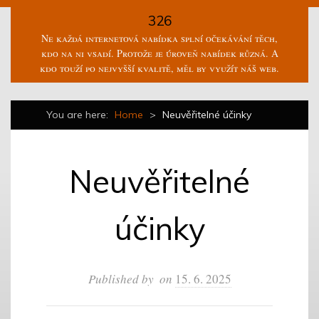
326
Ne každá internetová nabídka splní očekávání těch,
kdo na ni vsadí. Protože je úroveň nabídek různá. A
kdo touží po nejvyšší kvalitě, měl by využít náš web.
You are here:
Home
>
Neuvěřitelné účinky
Neuvěřitelné
účinky
Published by
on
15. 6. 2025