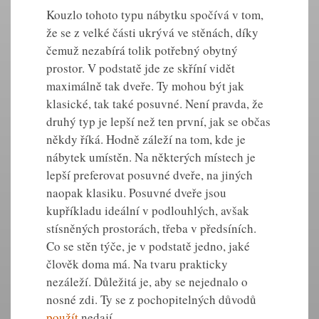
Kouzlo tohoto typu nábytku spočívá v tom,
že se z velké části ukrývá ve stěnách, díky
čemuž nezabírá tolik potřebný obytný
prostor. V podstatě jde ze skříní vidět
maximálně tak dveře. Ty mohou být jak
klasické, tak také posuvné. Není pravda, že
druhý typ je lepší než ten první, jak se občas
někdy říká.
Hodně záleží na tom, kde je
nábytek umístěn
. Na některých místech je
lepší preferovat posuvné dveře, na jiných
naopak klasiku. Posuvné dveře jsou
kupříkladu ideální v podlouhlých, avšak
stísněných prostorách, třeba v předsíních.
Co se stěn týče, je v podstatě jedno, jaké
člověk doma má. Na tvaru prakticky
nezáleží. Důležitá je, aby se nejednalo o
nosné zdi. Ty se z pochopitelných důvodů
použít
nedají.