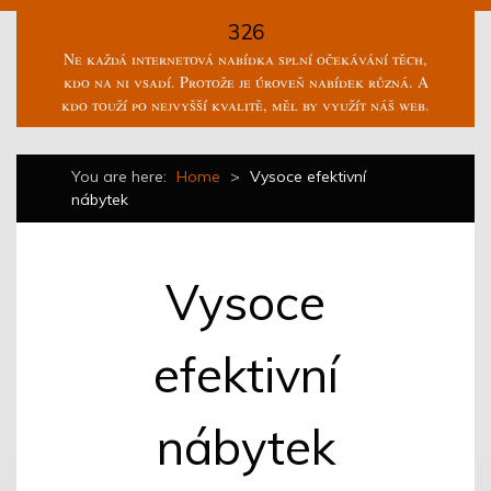
326
Ne každá internetová nabídka splní očekávání těch,
kdo na ni vsadí. Protože je úroveň nabídek různá. A
kdo touží po nejvyšší kvalitě, měl by využít náš web.
You are here:
Home
>
Vysoce efektivní
nábytek
Vysoce
efektivní
nábytek