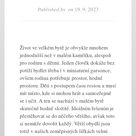
Published by
on
19. 9. 2023
Život ve velkém bytě je obvykle mnohem
jednodušší než v malém kamrlíku, alespoň
pro rodinu s dětmi. Jeden člověk dokáže bez
potíží bydlet třeba i v miniaturní garsonce,
ovšem rodina potřebuje prostor, hodně
prostoru. Děti s postupem času rostou a musí
mít místo, kde si mohou hrát a samozřejmě
se i učit. A ten se nachází v malém bytě
skutečně hodně složitě. Ideálním řešením je
přestěhovat se do něčeho většího, avšak toto
si nemůže dovolit každý. Větší obydlí jsou
totiž v našich zeměpisných šířkách velmi