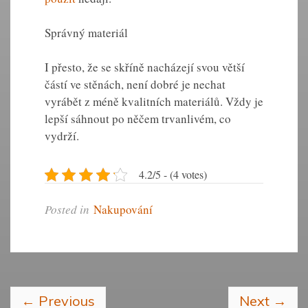
Správný materiál
I přesto, že se skříně nacházejí svou větší
částí ve stěnách, není dobré je nechat
vyrábět z méně kvalitních materiálů.
Vždy je
lepší sáhnout po něčem trvanlivém, co
vydrží
.
4.2/5 - (4 votes)
Posted in
Nakupování
←
Previous
Next
→