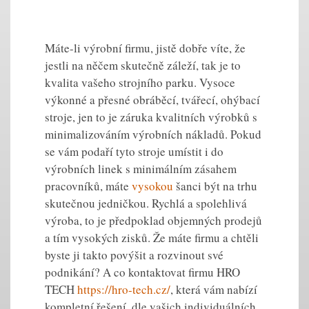
Máte-li výrobní firmu, jistě dobře víte, že
jestli na něčem skutečně záleží, tak je to
kvalita vašeho strojního parku. Vysoce
výkonné a přesné obráběcí, tvářecí, ohýbací
stroje, jen to je záruka kvalitních výrobků s
minimalizováním výrobních nákladů. Pokud
se vám podaří tyto stroje umístit i do
výrobních linek s minimálním zásahem
pracovníků, máte
vysokou
šanci být na trhu
skutečnou jedničkou. Rychlá a spolehlivá
výroba, to je předpoklad objemných prodejů
a tím vysokých zisků. Že máte firmu a chtěli
byste ji takto povýšit a rozvinout své
podnikání? A co kontaktovat firmu HRO
TECH
https://hro-tech.cz/
, která vám nabízí
kompletní řešení, dle vašich individuálních