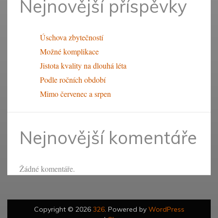
Nejnovější příspěvky
Úschova zbytečností
Možné komplikace
Jistota kvality na dlouhá léta
Podle ročních období
Mimo červenec a srpen
Nejnovější komentáře
Žádné komentáře.
Copyright © 2026
326
. Powered by
WordPress