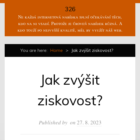
326
Ne každá internetová nabídka splní očekávání těch,
kdo na ni vsadí. Protože je úroveň nabídek různá. A
kdo touží po nejvyšší kvalitě, měl by využít náš web.
You are here:
Home
>
Jak zvýšit ziskovost?
Jak zvýšit
ziskovost?
Published by
on
27. 8. 2023