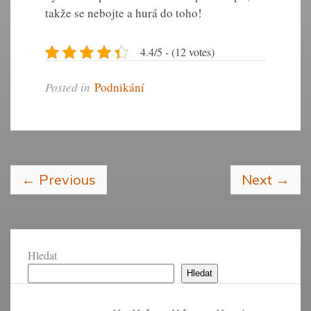
takže se nebojte a hurá do toho!
4.4/5 - (12 votes)
Posted in
Podnikání
←
Previous
Next
→
Hledat
Hledat